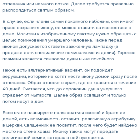
отпевания или немного позже. Далее требуется правильно
распорядиться святым образом.
В случае, если члены семьи покойного набожны, они имеют
право сохранить икону, ее можно ставить на иконостасе в
доме. Молитвы к изображенному святому нужно обращать с
целью поминовения умершего человека. Также перед
иконой допускается ставить зажженную лампадку (в
продаже есть специальные поминальные изделия). Горение
пламени является символом души ныне покойного.
Также есть альтернативный вариант, он подойдет
верующим, которые не хотят нести икону домой сразу после
отпевания. Образ относят в храм, где он хранится в течение
40 дней. Считается, что до сороковин душа умершего
страдает от мытарств. Далее образ освящают и только
потом несут в дом.
Если вы не планируете пользоваться иконой и брать ее
домой, есть возможность оставить религиозную атрибутику
в церкви. Священник ее посвятит, после чего будет найдено
место на стене храма. Иконку также могут передать
религиозной семье, которая в ней нуждается.