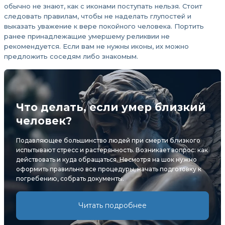
обычно не знают, как с иконами поступать нельзя. Стоит
следовать правилам, чтобы не наделать глупостей и
выказать уважение к вере покойного человека. Портить
ранее принадлежащие умершему реликвии не
рекомендуется. Если вам не нужны иконы, их можно
предложить соседям либо знакомым.
Что делать, если умер близкий
человек?
Подавляющее большинство людей при смерти близкого
испытывают стресс и растерянность. Возникает вопрос: как
действовать и куда обращаться. Несмотря на шок нужно
оформить правильно все процедуры, начать подготовку к
погребению, собрать документы.
Читать подробнее