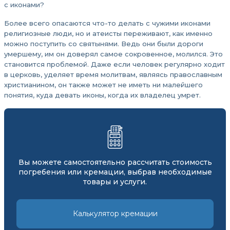
с иконами?
Более всего опасаются что-то делать с чужими иконами
религиозные люди, но и атеисты переживают, как именно
можно поступить со святынями. Ведь они были дороги
умершему, им он доверял самое сокровенное, молился. Это
становится проблемой. Даже если человек регулярно ходит
в церковь, уделяет время молитвам, являясь православным
христианином, он также может не иметь ни малейшего
понятия, куда девать иконы, когда их владелец умрет.
Вы можете самостоятельно рассчитать стоимость
погребения или кремации, выбрав необходимые
товары и услуги.
Калькулятор кремации