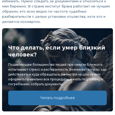
избежать. Нужно следить за документами и относиться к
ним бережно. В стране институт брака работает не лучшим
образом, это ясно видно по частоте судебных
разбирательств с целью установки отцовства, хотя это и
делается посмертно.
Что делать, если умер близкий
человек?
Подавляющее большинство людей при смерти близкого
испытывают стресс и растерянность. Возникает вопрос: как
действовать и куда обращаться. Несмотря на шок нужно
оформить правильно все процедуры, начать подготовку к
погребению, собрать документы.
Читать подробнее