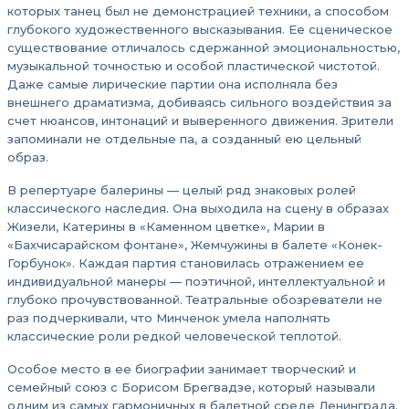
которых танец был не демонстрацией техники, а способом
глубокого художественного высказывания. Ее сценическое
существование отличалось сдержанной эмоциональностью,
музыкальной точностью и особой пластической чистотой.
Даже самые лирические партии она исполняла без
внешнего драматизма, добиваясь сильного воздействия за
счет нюансов, интонаций и выверенного движения. Зрители
запоминали не отдельные па, а созданный ею цельный
образ.
В репертуаре балерины — целый ряд знаковых ролей
классического наследия. Она выходила на сцену в образах
Жизели, Катерины в «Каменном цветке», Марии в
«Бахчисарайском фонтане», Жемчужины в балете «Конек-
Горбунок». Каждая партия становилась отражением ее
индивидуальной манеры — поэтичной, интеллектуальной и
глубоко прочувствованной. Театральные обозреватели не
раз подчеркивали, что Минченок умела наполнять
классические роли редкой человеческой теплотой.
Особое место в ее биографии занимает творческий и
семейный союз с Борисом Брегвадзе, который называли
одним из самых гармоничных в балетной среде Ленинграда.