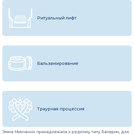
Ритуальный лифт
Бальзамирование
Траурная процессия
Эмма Минченок принадлежала к редкому типу балерин, для