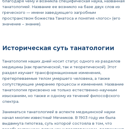
благодаря чему и возникла специфическая наука, названная
танатологией. Название ее возникло на базе двух слов из
греческого — имени заведующего загробным
пространством божества Танатоса и понятия «логос» (его
значение – знание).
Историческая суть танатологии
Танатология наших дней носит статус одного из разделов
медицины (как практической, так и теоретической). Этот
раздел изучает трансформационные изменения,
претерпеваемые телом умершего человека, а также
сопутствующие умиранию процессы и изменения. Название
танатология присвоено не только естественно-научным
изысканиям, но также и одному из течений философского
спектра.
Заниматься танатологией в аспекте медицинской науки
начал многим известный Мечников. В 1903 году им была
выдвинута гипотеза, суть которой состояла в том, что