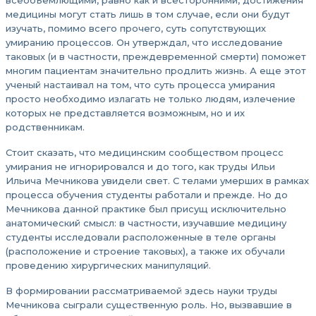
всеобъемлющими, равно как и всесторонними, достижения
медицины могут стать лишь в том случае, если они будут
изучать, помимо всего прочего, суть сопутствующих
умиранию процессов. Он утверждал, что исследование
таковых (и в частности, преждевременной смерти) поможет
многим пациентам значительно продлить жизнь. А еще этот
ученый настаивал на том, что суть процесса умирания
просто необходимо излагать не только людям, излечение
которых не представляется возможным, но и их
родственникам.
Стоит сказать, что медицинским сообществом процесс
умирания не игнорировался и до того, как труды Ильи
Ильича Мечникова увидели свет. С телами умерших в рамках
процесса обучения студенты работали и прежде. Но до
Мечникова данной практике был присущ исключительно
анатомический смысл: в частности, изучавшие медицину
студенты исследовали расположенные в теле органы
(расположение и строение таковых), а также их обучали
проведению хирургических манипуляций.
В формировании рассматриваемой здесь науки труды
Мечникова сыграли существенную роль. Но, вызвавшие в