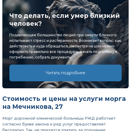
Что делать, если умер близкий
человек?
Подавляющее большинство людей при смерти близкого
испытывают стресс и растерянность. Возникает вопрос: как
действовать и куда обращаться. Несмотря на шок нужно
оформить правильно все процедуры, начать подготовку к
погребению, собрать документы.
Читать подробнее
Стоимость и цены на услуги морга
на Мечникова, 27
Морг дорожной клинической больницы РЖД работает
согласно букве закона и ряд услуг предоставляет
бесплатно. Так, не придется платить за получение