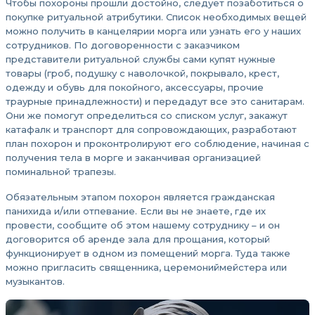
Чтобы похороны прошли достойно, следует позаботиться о
покупке ритуальной атрибутики. Список необходимых вещей
можно получить в канцелярии морга или узнать его у наших
сотрудников. По договоренности с заказчиком
представители ритуальной службы сами купят нужные
товары (гроб, подушку с наволочкой, покрывало, крест,
одежду и обувь для покойного, аксессуары, прочие
траурные принадлежности) и передадут все это санитарам.
Они же помогут определиться со списком услуг, закажут
катафалк и транспорт для сопровождающих, разработают
план похорон и проконтролируют его соблюдение, начиная с
получения тела в морге и заканчивая организацией
поминальной трапезы.
Обязательным этапом похорон является гражданская
панихида и/или отпевание. Если вы не знаете, где их
провести, сообщите об этом нашему сотруднику – и он
договорится об аренде зала для прощания, который
функционирует в одном из помещений морга. Туда также
можно пригласить священника, церемониймейстера или
музыкантов.