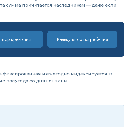
 эта сумма причитается наследникам — даже если
лятор кремации
Калькулятор погребения
ма фиксированная и ежегодно индексируется. В
ие полугода со дня кончины.