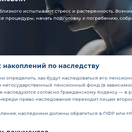
зкого испытывают стресс и растерянность. Возникае
 процедуры, начать подготовку к погребению, собр
 накоплений по наследству
 определить, как будут наследоваться его пенсионн
негосударственный пенсионный фонд (в зависимости 
ия наследуются согласно Гражданскому Кодексу — в р
череди право наследования переходит лицам второй
ения, наследники должны обратиться в ПФР или НП