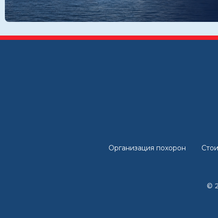
Организация похорон
Стои
© 