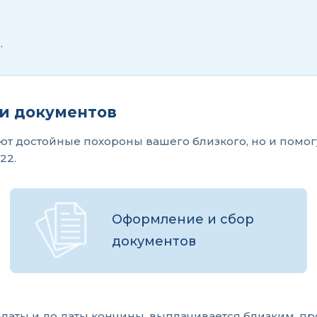
.
и документов
уют достойные похороны вашего близкого, но и помо
22.
Оформление и сбор
документов
платы и до даты кончины, выплачивается близким, п