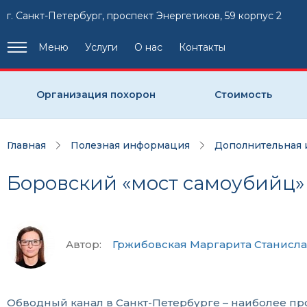
г. Санкт-Петербург, проспект Энергетиков, 59 корпус 2
Меню
Услуги
О нас
Контакты
Организация похорон
Стоимость
Главная
Полезная информация
Дополнительная
Боровский «мост самоубийц»
Автор:
Гржибовская Маргарита Станисл
Обводный канал в Санкт-Петербурге – наиболее пр