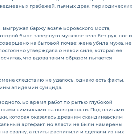
 ежедневных грабежей, пьяных драк, периодических
. Выгружая баржу возле Боровского моста,
оторой было завернуто мужское тело без рук, ног и
 совершено на бытовой почве: жена убила мужа, не
постоянно утверждала о некой силе, которая ее
считав, что вдова таким образом пытается
омена следствию не удалось, однако есть факты,
чины эпидемии суицида.
бводного. Во время работ по рытью глубокой
ятными символами на поверхности. Под плитами
дки, которая оказалась древним скандинавским
икальный артефакт, но власти не были намерены
на свалку, а плиты распилили и сделали из них