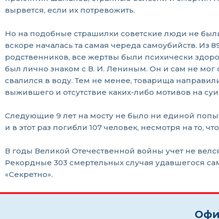
вырвется, если их потревожить.
Но на подобные страшилки советские люди не были 
вскоре началась та самая череда самоубийств. Из 8
родственников, все жертвы были психически здоро
был лично знаком с В. И. Лениным. Он и сам не мог
свалился в воду. Тем не менее, товарища направил
выжившего и отсутствие каких-либо мотивов на суи
Следующие 9 лет на мосту не было ни единой попыт
и в этот раз погибли 107 человек, несмотря на то,
В годы Великой Отечественной войны учет не велс
Рекордные 303 смертельных случая удавшегося самоу
«Секретно».
Офи