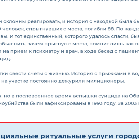
склонны реагировать, и история с находкой была бы
9 человек, спрыгнувших с моста, погибли 88. По кажд
вы. И тот единственный, которого удалось спасти, 
 объяснить, зачем прыгнул с моста, помнит лишь как 
и на прием к психиатру и врач, в ходе бесед с паци
цид.
ки свести счеты с жизнью. История с прыжками в вод
 что на участке постоянно дежурили милиционеры.
я, но в послевоенное время вспышки суицида на Об
бийства были зафиксированы в 1993 году. За 2003 го
циальные ритуальные услуги город