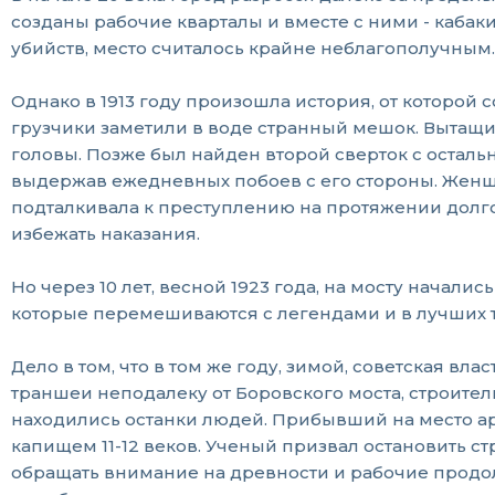
созданы рабочие кварталы и вместе с ними - кабак
убийств, место считалось крайне неблагополучным.
Однако в 1913 году произошла история, от которой
грузчики заметили в воде странный мешок. Вытащив 
головы. Позже был найден второй сверток с осталь
выдержав ежедневных побоев с его стороны. Женщин
подталкивала к преступлению на протяжении долгог
избежать наказания.
Но через 10 лет, весной 1923 года, на мосту начал
которые перемешиваются с легендами и в лучших 
Дело в том, что в том же году, зимой, советская в
траншеи неподалеку от Боровского моста, строит
находились останки людей. Прибывший на место ар
капищем 11-12 веков. Ученый призвал остановить с
обращать внимание на древности и рабочие продол