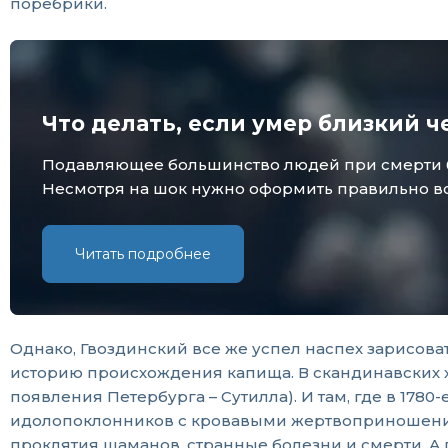
поребрики.
Что делать, если умер близкий ч
Подавляющее большинство людей при смерти бли
Несмотря на шок нужно оформить правильно все
Читать подробнее
Однако, Гвоздинский все же успел наспех зарисова
историю происхождения капища. В скандинавских хр
появления Петербурга – Сутилла). И там, где в 178
идолопоклонников с кровавыми жертвоприношениями
проклятия шаманов, странные болезни и смерти. А