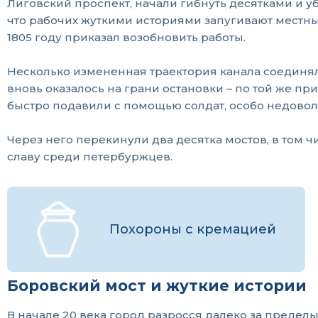
Лиговский проспект, начали гибнуть десятками и у
что рабочих жуткими историями запугивают местные
1805 году приказал возобновить работы.
Несколько измененная траектория канала соединяла 
вновь оказалось на грани остановки – по той же при
быстро подавили с помощью солдат, особо недовол
Через него перекинули два десятка мостов, в том
славу среди петербуржцев.
Похороны с кремацией
Боровский мост и жуткие истории
В начале 20 века город разросся далеко за предел