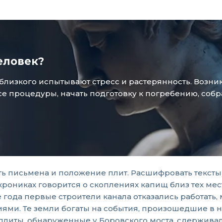
еловек?
зкого испытывают стресс и растерянность. Возникае
 процедуры, начать подготовку к погребению, собр
ть письмена и положение плит. Расшифровать тексты 
ониках говорится о скоплениях капищ близ тех мест
0-е года первые строители канала отказались работа
. Те земли богаты на события, произошедшие в нач
 плиты, обнаруженные у Боровского моста, сдержив