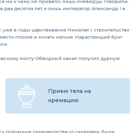
ся ни к чему не привело, лишь очевидцы говорили,
а два десятка лет и лишь император Александр I в
, уже в годы царствования Николая I, строительство
о место плохое и копать нельзя. Нарастающий бунт
ли.
ровскому мосту Обводный канал получил дурную
Прием тела на
кремацию
ись огромные производства со складами, были