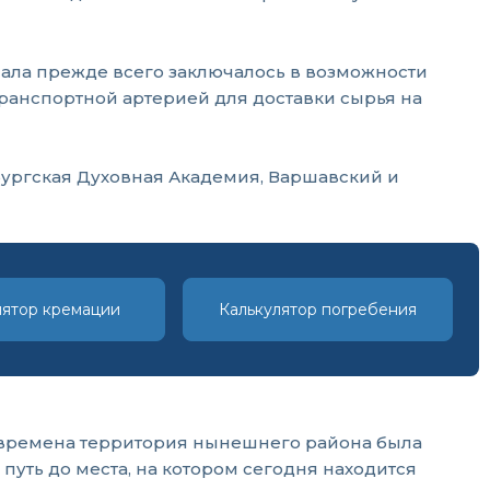
анала прежде всего заключалось в возможности
анспортной артерией для доставки сырья на
бургская Духовная Академия, Варшавский и
лятор кремации
Калькулятор погребения
е времена территория нынешнего района была
путь до места, на котором сегодня находится