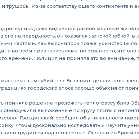
и и трущобы. Из-за соответствующего контингента и
 содрогнулись даже видавшие разное местные жители
его на поверхность, он оказался женской юбкой, в к
ными частями. Как выяснилось позже, убийство было
а во всем призналась сама, но странно то, что она 
о времени. Полиция не приняла это во внимание, по
ись массовые самоубийства. Выяснить детали этого фен
традициях городского эпоса хорошо объясняют при
ласть приняла решение проложить теплотрассу близ О
ели обнаружили выложенные по кругу плиты с непон
хеолог Гвоздинский, сообщил об уникальности нахо
тройку, чтобы досконально исследовать и изучить ун
жили трудиться над теплосетью. Останки выбросили 