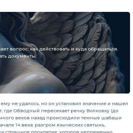
т вопрос: как действовать и куда обращаться.
ать документы.
ему не удалось, но он установил значение и нашел
, где Обводный пересекает речку Волковку (до
ть, много веков назад происходили темные шабаши
але 14 века: разгром языческих святынь,
али страшное проклятие, которое непременно