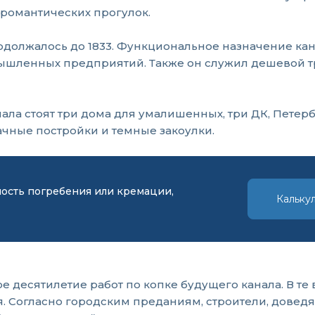
романтических прогулок.
продолжалось до 1833. Функциональное назначение к
ышленных предприятий. Также он служил дешевой тр
ла стоят три дома для умалишенных, три ДК, Петер
ачные постройки и темные закоулки.
мость погребения или кремации,
Кальку
е десятилетие работ по копке будущего канала. В т
. Согласно городским преданиям, строители, доведя 