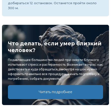
добираться 12 остановок. Останется пройти около
300 м.
Что делать, если умер близкий
человек?
Подавляющее большинство людей при смерти близкого
испытывают стресс и растерянность. Возникает вопрос: как
действовать и куда обращаться. Несмотря на шок нужно
оформить правильно все процедуры, начать подготовку к
погребению, собрать документы.
Читать подробнее