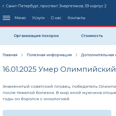
г. Санкт-Петербург, проспект Энергетиков, 59 корпус 2
Меню
Услуги
О нас
Контакты
Организация похорон
Стоимость
Главная
Полезная информация
Дополнительная
16.01.2025 Умер Олимпийски
Знаменитый советский пловец, победитель Олимпийс
после тяжелой болезни. В мир иной мужчина отоше
годы он боролся с онкологией.