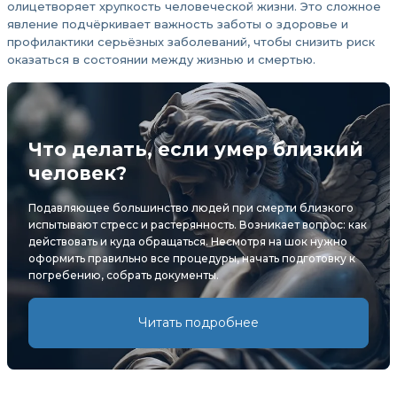
олицетворяет хрупкость человеческой жизни. Это сложное
явление подчёркивает важность заботы о здоровье и
профилактики серьёзных заболеваний, чтобы снизить риск
оказаться в состоянии между жизнью и смертью.
Что делать, если умер близкий
человек?
Подавляющее большинство людей при смерти близкого
испытывают стресс и растерянность. Возникает вопрос: как
действовать и куда обращаться. Несмотря на шок нужно
оформить правильно все процедуры, начать подготовку к
погребению, собрать документы.
Читать подробнее