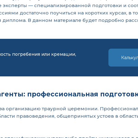
е эксперты — специализированной подготовки и соо
иями достаточно поучиться на коротких курсах, в то
иплома. В данном материале будет подробно рассмо
мость погребения или кремации,
Кальку
генты: профессиональная подготов
й за организацию траурной церемонии. Профессионал
бласти правоведения, общепринятых устоев в област