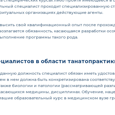
 на специфических курсах либо пройти имеющееся в
льный специалист проходит специализированную ст
 ритуальных организациях действующие агенты.
высить свой квалификационный опыт после прохожд
 возлагается обязанность, касающаяся разработки о
 выполнение программы такого рода.
ециалистов в области танатопрактик
на данную должность специалист обязан иметь удос
ем в нем должна быть конкретизирована соответств
 также биологии и патологии (рассматривающей разли
 касающихся медицины, дисциплинах. Обучение, нац
шившие образовательный курс в медицинском вузе гр