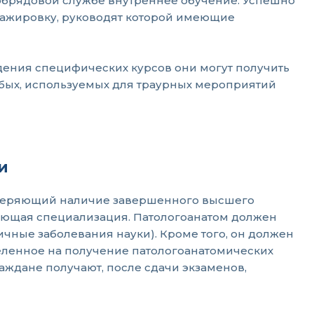
 обрядовой службе внутреннее обучение. Успешно
ажировку, руководят которой имеющие
ения специфических курсов они могут получить
собых, используемых для траурных мероприятий
и
товеряющий наличие завершенного высшего
ующая специализация. Патологоанатом должен
чные заболевания науки). Кроме того, он должен
еленное на получение патологоанатомических
аждане получают, после сдачи экзаменов,