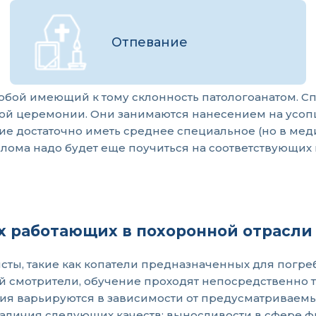
Отпевание
бой имеющий к тому склонность патологоанатом. Спе
ой церемонии. Они занимаются нанесением на усопш
ие достаточно иметь среднее специальное (но в мед
а надо будет еще поучиться на соответствующих кур
х работающих в похоронной отрасли
исты, такие как копатели предназначенных для пог
 смотрители, обучение проходят непосредственно т
ия варьируются в зависимости от предусматриваемы
наличия следующих качеств: выносливости в сфере ф