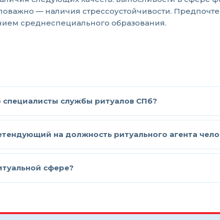
маловажно — наличия стрессоустойчивости. Предпочт
чием среднеспециального образования.
специалисты службы ритуалов СПб?
етендующий на должность ритуального агента чело
итуальной сфере?