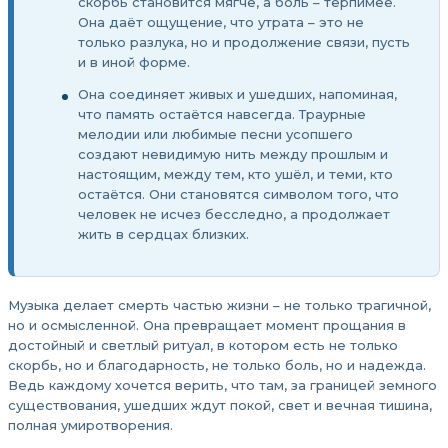
скорбь становится мягче, а боль – терпимее.
Она даёт ощущение, что утрата – это не
только разлука, но и продолжение связи, пусть
и в иной форме.
Она соединяет живых и ушедших, напоминая,
что память остаётся навсегда. Траурные
мелодии или любимые песни усопшего
создают невидимую нить между прошлым и
настоящим, между тем, кто ушёл, и теми, кто
остаётся. Они становятся символом того, что
человек не исчез бесследно, а продолжает
жить в сердцах близких.
Музыка делает смерть частью жизни – не только трагичной,
но и осмысленной. Она превращает момент прощания в
достойный и светлый ритуал, в котором есть не только
скорбь, но и благодарность, не только боль, но и надежда.
Ведь каждому хочется верить, что там, за границей земного
существования, ушедших ждут покой, свет и вечная тишина,
полная умиротворения.