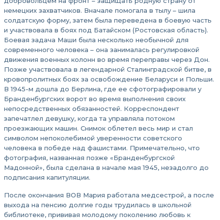
добровольцем на фронт – защищать родную страну от
немецких захватчиков. Вначале помогала в тылу – шила
солдатскую форму, затем была переведена в боевую часть
и участвовала в боях под Батайском (Ростовская область).
Боевая задача Маши была несколько необычной для
современного человека – она занималась регулировкой
движения военных колонн во время переправы через Дон.
Позже участвовала в легендарной Сталинградской битве, в
кровопролитных боях за освобождение Беларуси и Польши.
В 1945-м дошла до Берлина, где ее сфотографировали у
Бранденбургских ворот во время выполнения своих
непосредственных обязанностей. Корреспондент
запечатлел девушку, когда та управляла потоком
проезжающих машин. Снимок облетел весь мир и стал
символом непоколебимой уверенности советского
человека в победе над фашистами. Примечательно, что
фотография, названная позже «Бранденбургской
Мадонной», была сделана в начале мая 1945, незадолго до
подписания капитуляции.
После окончания ВОВ Мария работала медсестрой, а после
выхода на пенсию долгие годы трудилась в школьной
библиотеке, прививая молодому поколению любовь к