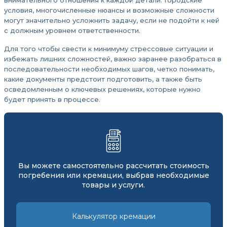
внимательного отношения к каждой детали. Городские
условия, многочисленные нюансы и возможные сложности
могут значительно усложнить задачу, если не подойти к ней
с должным уровнем ответственности.
Для того чтобы свести к минимуму стрессовые ситуации и
избежать лишних сложностей, важно заранее разобраться в
последовательности необходимых шагов, четко понимать,
какие документы предстоит подготовить, а также быть
осведомленным о ключевых решениях, которые нужно
будет принять в процессе.
Вы можете самостоятельно рассчитать стоимость
погребения или кремации, выбрав необходимые
товары и услуги.
Калькулятор кремации