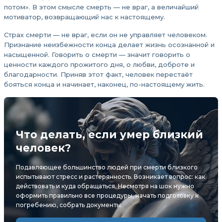
потом». В этом смысле смерть — не враг, а величайший
мотиватор, возвращающий нас к настоящему.
Страх смерти — не враг, если он не управляет человеком.
Признание неизбежности конца делает жизнь осознанной и
насыщенной. Говорить о смерти — значит говорить о
ценности каждого прожитого дня, о любви, доброте и
благодарности. Приняв этот факт, человек перестаёт
бояться конца и начинает, наконец, по-настоящему жить.
Что делать, если умер близкий
человек?
Подавляющее большинство людей при смерти близкого
испытывают стресс и растерянность. Возникает вопрос: как
действовать и куда обращаться. Несмотря на шок нужно
оформить правильно все процедуры, начать подготовку к
погребению, собрать документы.