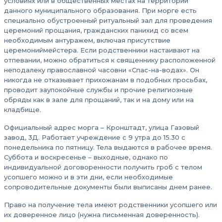
условиях или в общественных местах на территории
данного муниципального образования. При морге есть
специально обустроенный ритуальный зал для проведения
церемоний прощания, гражданских панихид со всем
необходимым антуражем, включая присутствие
церемониймейстера. Если родственники настаивают на
отпевании, можно обратиться к священнику расположенной
неподалеку православной часовни «Спас-на-водах». Он
никогда не отказывает прихожанам в подобных просьбах,
проводит заупокойные службы и прочие религиозные
обряды как в зале для прощаний, так и на дому или на
кладбище.
Официальный адрес морга – Кронштадт, улица Газовый
завод, 3Д. Работает учреждение с 9 утра до 15.30 с
понедельника по пятницу. Тела выдаются в рабочее время.
Суббота и воскресенье – выходные, однако по
индивидуальной договоренности получить гроб с телом
усопшего можно и в эти дни, если необходимые
сопроводительные документы были выписаны днем ранее.
Право на получение тела имеют родственники усопшего или
их доверенное лицо (нужна письменная доверенность).