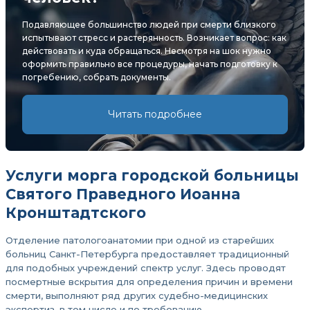
Подавляющее большинство людей при смерти близкого
испытывают стресс и растерянность. Возникает вопрос: как
действовать и куда обращаться. Несмотря на шок нужно
оформить правильно все процедуры, начать подготовку к
погребению, собрать документы.
Читать подробнее
Услуги морга городской больницы
Святого Праведного Иоанна
Кронштадтского
Отделение патологоанатомии при одной из старейших
больниц Санкт-Петербурга предоставляет традиционный
для подобных учреждений спектр услуг. Здесь проводят
посмертные вскрытия для определения причин и времени
смерти, выполняют ряд других судебно-медицинских
экспертиз, в том числе и по требованию