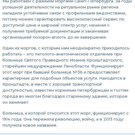
Мы работаем с разными моргами Санкт-Петербурга. За годы
успешной деятельности на ритуальном рынке региона
наладили устойчивые связи с профильными ведомствами,
потому можем гарантировать высококлассный сервис по
доступной цене и широкий спектр услуг, начиная с
получения требуемой документации и заканчивая
организацией похорон вплоть до их завершения.
Один из моргов, с которым нам неоднократно приходилось
работать – это патолого-анатомическое отделение при
больнице Святого Праведного Иоанна Кронштадтского,
старейшем медучреждении Ленобласти. Функционирует
этот морг при бывшей больнице №36 и предоставляет
характерные для подобных объектов услуги. Находится в
Кронштадте, в месте с хорошей транспортной
доступностью, известен коренным петербуржцам и гостям
города во многом благодаря старинному зданию, которое
он занимает.
Больница, к которой относится этот морг, функционирует с
1914 года. Она пережила революцию, войну, а в 2013 году
получила новое название.