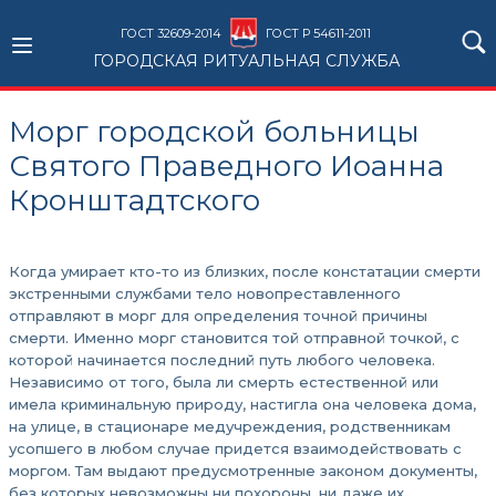
ГОСТ 32609-2014
ГОСТ Р 54611-2011
ГОРОДСКАЯ РИТУАЛЬНАЯ СЛУЖБА
Морг городской больницы
Святого Праведного Иоанна
Кронштадтского
Когда умирает кто-то из близких, после констатации смерти
экстренными службами тело новопреставленного
отправляют в морг для определения точной причины
смерти. Именно морг становится той отправной точкой, с
которой начинается последний путь любого человека.
Независимо от того, была ли смерть естественной или
имела криминальную природу, настигла она человека дома,
на улице, в стационаре медучреждения, родственникам
усопшего в любом случае придется взаимодействовать с
моргом. Там выдают предусмотренные законом документы,
без которых невозможны ни похороны, ни даже их