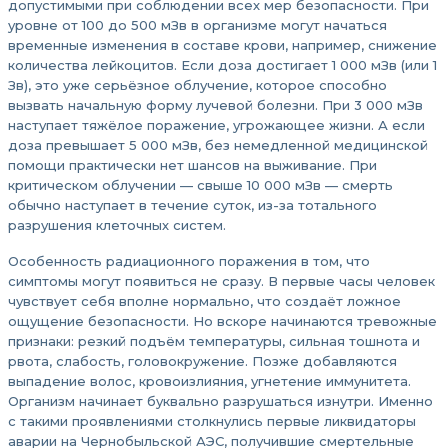
допустимыми при соблюдении всех мер безопасности. При
уровне от 100 до 500 мЗв в организме могут начаться
временные изменения в составе крови, например, снижение
количества лейкоцитов. Если доза достигает 1 000 мЗв (или 1
Зв), это уже серьёзное облучение, которое способно
вызвать начальную форму лучевой болезни. При 3 000 мЗв
наступает тяжёлое поражение, угрожающее жизни. А если
доза превышает 5 000 мЗв, без немедленной медицинской
помощи практически нет шансов на выживание. При
критическом облучении — свыше 10 000 мЗв — смерть
обычно наступает в течение суток, из-за тотального
разрушения клеточных систем.
Особенность радиационного поражения в том, что
симптомы могут появиться не сразу. В первые часы человек
чувствует себя вполне нормально, что создаёт ложное
ощущение безопасности. Но вскоре начинаются тревожные
признаки: резкий подъём температуры, сильная тошнота и
рвота, слабость, головокружение. Позже добавляются
выпадение волос, кровоизлияния, угнетение иммунитета.
Организм начинает буквально разрушаться изнутри. Именно
с такими проявлениями столкнулись первые ликвидаторы
аварии на Чернобыльской АЭС, получившие смертельные