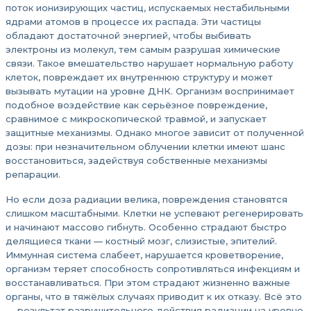
поток ионизирующих частиц, испускаемых нестабильными
ядрами атомов в процессе их распада. Эти частицы
обладают достаточной энергией, чтобы выбивать
электроны из молекул, тем самым разрушая химические
связи. Такое вмешательство нарушает нормальную работу
клеток, повреждает их внутреннюю структуру и может
вызывать мутации на уровне ДНК. Организм воспринимает
подобное воздействие как серьёзное повреждение,
сравнимое с микроскопической травмой, и запускает
защитные механизмы. Однако многое зависит от полученной
дозы: при незначительном облучении клетки имеют шанс
восстановиться, задействуя собственные механизмы
репарации.
Но если доза радиации велика, повреждения становятся
слишком масштабными. Клетки не успевают регенерировать
и начинают массово гибнуть. Особенно страдают быстро
делящиеся ткани — костный мозг, слизистые, эпителий.
Иммунная система слабеет, нарушается кроветворение,
организм теряет способность сопротивляться инфекциям и
восстанавливаться. При этом страдают жизненно важные
органы, что в тяжёлых случаях приводит к их отказу. Всё это
— результат разрушительного действия радиации на уровне