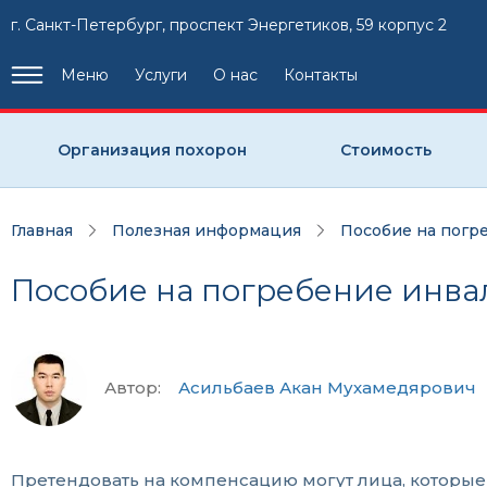
г. Санкт-Петербург, проспект Энергетиков, 59 корпус 2
Меню
Услуги
О нас
Контакты
Организация похорон
Стоимость
Главная
Полезная информация
Пособие на погр
Пособие на погребение инва
Автор:
Асильбаев Акан Мухамедярович
Претендовать на компенсацию могут лица, которые 