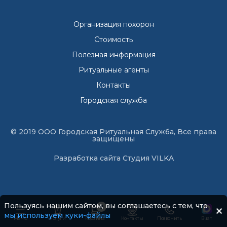
Организация похорон
Стоимость
Полезная информация
Ритуальные агенты
Контакты
Городская служба
© 2019 ООО Городская Ритуальная Служба, Все права
защищены
Разработка сайта
Студия VILKA
Пользуясь нашим сайтом, вы соглашаетесь с тем, что
0
мы используем куки-файлы
Меню
Услуги
Корзина
Контакты
Позвонить
В чат