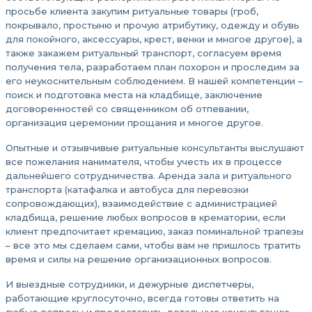
просьбе клиента закупим ритуальные товары (гроб,
покрывало, простыню и прочую атрибутику, одежду и обувь
для покойного, аксессуары, крест, венки и многое другое), а
также закажем ритуальный транспорт, согласуем время
получения тела, разработаем план похорон и проследим за
его неукоснительным соблюдением. В нашей компетенции –
поиск и подготовка места на кладбище, заключение
договоренностей со священником об отпевании,
организация церемонии прощания и многое другое.
Опытные и отзывчивые ритуальные консультанты выслушают
все пожелания нанимателя, чтобы учесть их в процессе
дальнейшего сотрудничества. Аренда зала и ритуального
транспорта (катафалка и автобуса для перевозки
сопровождающих), взаимодействие с администрацией
кладбища, решение любых вопросов в крематории, если
клиент предпочитает кремацию, заказ поминальной трапезы
– все это мы сделаем сами, чтобы вам не пришлось тратить
время и силы на решение организационных вопросов.
И выездные сотрудники, и дежурные диспетчеры,
работающие круглосуточно, всегда готовы ответить на
любые вопросы и предоставить детальную консультацию,