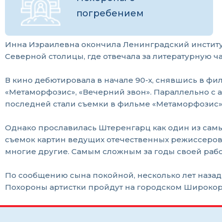
погребением
Инна Израилевна окончила Ленинградский институт 
Северной столицы, где отвечала за литературную ча
В кино дебютировала в начале 90-х, снявшись в фил
«Метаморфозис», «Вечерний звон». Параллельно с а
последней стали съемки в фильме «Метаморфозис»,
Однако прославилась Штеренгарц как один из самы
съемок картин ведущих отечественных режиссеров. 
многие другие. Самым сложным за годы своей рабо
По сообщению сына покойной, несколько лет назад 
Похороны артистки пройдут на городском Широко