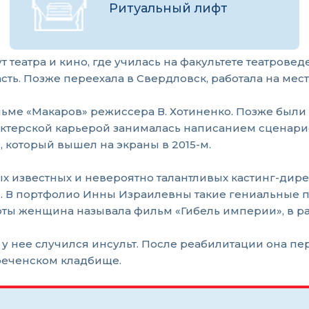
Ритуальный лифт
театра и кино, где училась на факультете театровед
сть. Позже переехала в Свердловск, работала на мес
ьме «Макаров» режиссера В. Хотиненко. Позже были и
ктерской карьерой занималась написанием сценариев
 который вышел на экраны в 2015-м.
х известных и невероятно талантливых кастинг-дире
В портфолио Инны Израилевны такие гениальные проек
ты женщина называла фильм «Гибель империи», в раб
у нее случился инсульт. После реабилитации она пере
реченском кладбище.