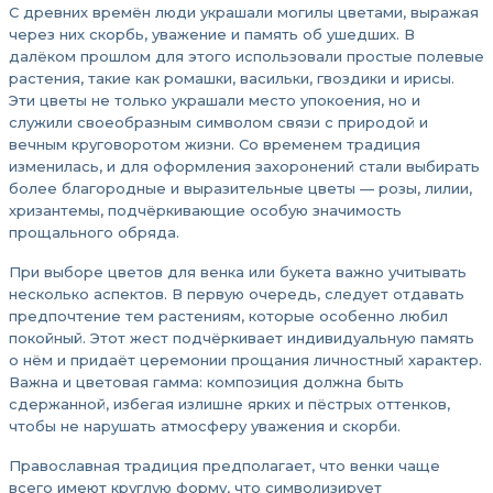
С древних времён люди украшали могилы цветами, выражая
через них скорбь, уважение и память об ушедших. В
далёком прошлом для этого использовали простые полевые
растения, такие как ромашки, васильки, гвоздики и ирисы.
Эти цветы не только украшали место упокоения, но и
служили своеобразным символом связи с природой и
вечным круговоротом жизни. Со временем традиция
изменилась, и для оформления захоронений стали выбирать
более благородные и выразительные цветы — розы, лилии,
хризантемы, подчёркивающие особую значимость
прощального обряда.
При выборе цветов для венка или букета важно учитывать
несколько аспектов. В первую очередь, следует отдавать
предпочтение тем растениям, которые особенно любил
покойный. Этот жест подчёркивает индивидуальную память
о нём и придаёт церемонии прощания личностный характер.
Важна и цветовая гамма: композиция должна быть
сдержанной, избегая излишне ярких и пёстрых оттенков,
чтобы не нарушать атмосферу уважения и скорби.
Православная традиция предполагает, что венки чаще
всего имеют круглую форму, что символизирует