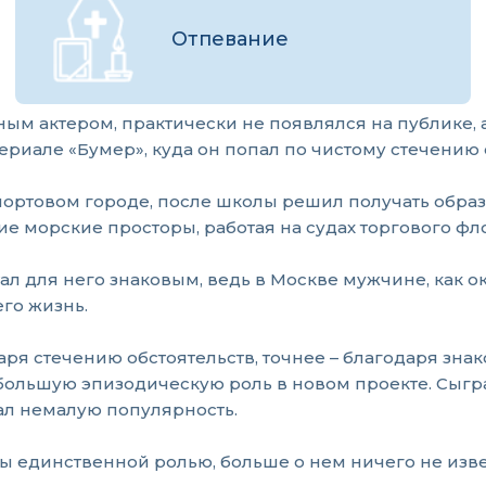
Отпевание
м актером, практически не появлялся на публике, а
ериале «Бумер», куда он попал по чистому стечению 
в портовом городе, после школы решил получать обра
е морские просторы, работая на судах торгового фло
тал для него знаковым, ведь в Москве мужчине, как о
го жизнь.
ря стечению обстоятельств, точнее – благодаря зна
большую эпизодическую роль в новом проекте. Сыгра
ал немалую популярность.
ы единственной ролью, больше о нем ничего не извес