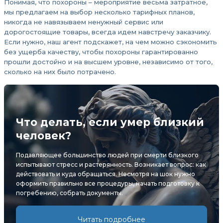
Понимая, что похороны – мероприятие весьма затратное,
мы предлагаем на выбор несколько тарифных планов,
никогда не навязываем ненужный сервис или
дорогостоящие товары, всегда идем навстречу заказчику.
Если нужно, наш агент подскажет, на чем можно сэкономить
без ущерба качеству, чтобы похороны гарантированно
прошли достойно и на высшем уровне, независимо от того,
сколько на них было потрачено.
Что делать, если умер близкий
человек?
Подавляющее большинство людей при смерти близкого
испытывают стресс и растерянность. Возникает вопрос: как
действовать и куда обращаться. Несмотря на шок нужно
оформить правильно все процедуры, начать подготовку к
погребению, собрать документы.
Читать подробнее