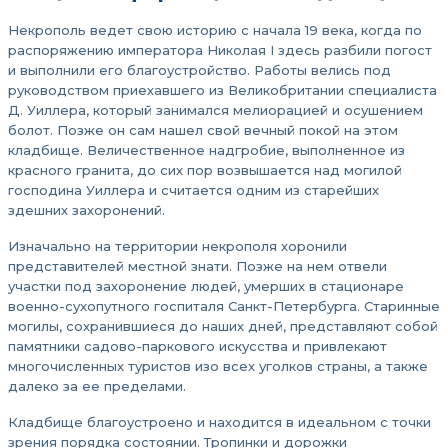
Некрополь ведет свою историю с начала 19 века, когда по
распоряжению императора Николая I здесь разбили погост
и выполнили его благоустройство. Работы велись под
руководством приехавшего из Великобритании специалиста
Д. Уиллера, который занимался мелиорацией и осушением
болот. Позже он сам нашел свой вечный покой на этом
кладбище. Величественное надгробие, выполненное из
красного гранита, до сих пор возвышается над могилой
господина Уиллера и считается одним из старейших
здешних захоронений.
Изначально на территории некрополя хоронили
представителей местной знати. Позже на нем отвели
участки под захоронение людей, умерших в стационаре
военно-сухопутного госпиталя Санкт-Петербурга. Старинные
могилы, сохранившиеся до наших дней, представляют собой
памятники садово-паркового искусства и привлекают
многочисленных туристов изо всех уголков страны, а также
далеко за ее пределами.
Кладбище благоустроено и находится в идеальном с точки
зрения порядка состоянии. Тропинки и дорожки