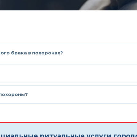
ого брака в похоронах?
 похороны?
циальные ритуальные услуги город