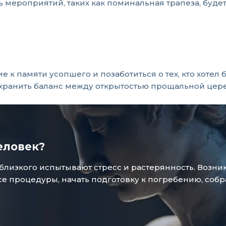
мероприятий, таких как поминальная трапеза, будет 
к памяти усопшего и позаботиться о тех, кто хотел 
хранить баланс между открытостью прощальной цер
еловек?
зкого испытывают стресс и растерянность. Возникае
 процедуры, начать подготовку к погребению, собр