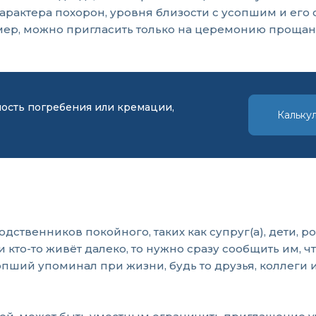
характера похорон, уровня близости с усопшим и ег
ер, можно пригласить только на церемонию прощан
мость погребения или кремации,
Кальку
твенников покойного, таких как супруг(а), дети, род
 кто-то живёт далеко, то нужно сразу сообщить им, ч
пший упоминал при жизни, будь то друзья, коллеги и