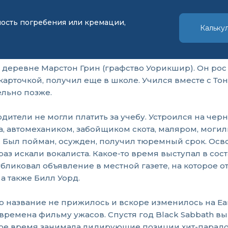
мость погребения или кремации,
Кальку
 деревне Марстон Грин (графство Уорикшир). Он рос
карточкой, получил еще в школе. Учился вместе с Т
ельно позже.
родители не могли платить за учебу. Устроился на чер
, автомехаником, забойщиком скота, маляром, моги
ь. Был пойман, осужден, получил тюремный срок. Ос
аз искали вокалиста. Какое-то время выступал в сост
иковал объявление в местной газете, на которое от
 а также Билл Уорд.
 но название не прижилось и вскоре изменилось на E
 времена фильму ужасов. Спустя год Black Sabbath в
ое время занимала лидирующие позиции хит-парадов