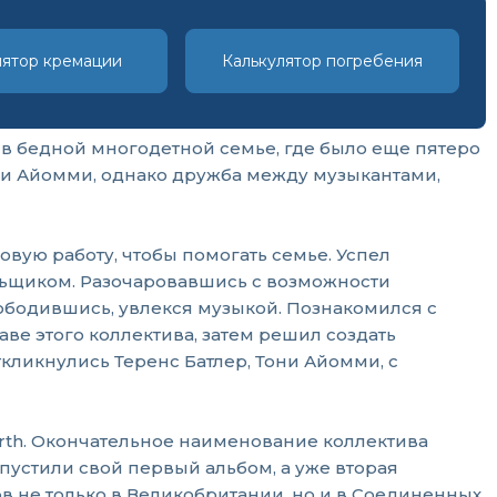
лятор кремации
Калькулятор погребения
 в бедной многодетной семье, где было еще пятеро
они Айомми, однако дружба между музыкантами,
новую работу, чтобы помогать семье. Успел
льщиком. Разочаровавшись с возможности
вободившись, увлекся музыкой. Познакомился с
аве этого коллектива, затем решил создать
кликнулись Теренс Батлер, Тони Айомми, с
arth. Окончательное наименование коллектива
ыпустили свой первый альбом, а уже вторая
 не только в Великобритании, но и в Соединенных