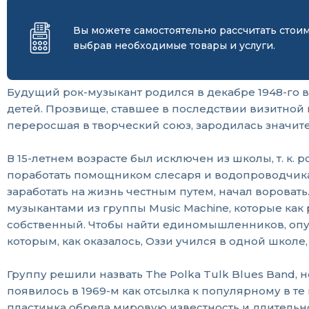
Вы можете самостоятельно рассчитать стои
выбрав необходимые товары и услуги.
Будущий рок-музыкант родился в декабре 1948-го в
детей. Прозвище, ставшее в последствии визитной 
переросшая в творческий союз, зародилась значит
В 15-летнем возрасте был исключен из школы, т. к. 
поработать помощником слесаря и водопроводчика
заработать на жизнь честным путем, начал вороват
музыкантами из группы Music Machine, которые как р
собственный. Чтобы найти единомышленников, опубл
которым, как оказалось, Оззи учился в одной школе,
Группу решили назвать The Polka Tulk Blues Band,
появилось в 1969-м как отсылка к популярному в те
пластинка обрела мировую известность и длительн