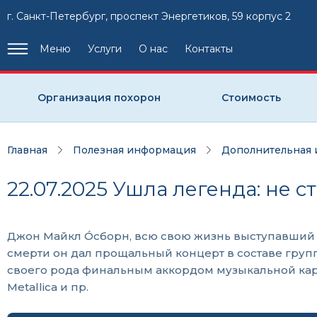
г. Санкт-Петербург, проспект Энергетиков, 59 корпус 2
Меню
Услуги
О нас
Контакты
Организация похорон
Стоимость
Главная
Полезная информация
Дополнительная
22.07.2025 Ушла легенда: не
Джон Майкл О́сборн, всю свою жизнь выступавший 
смерти он дал прощальный концерт в составе груп
своего рода финальным аккордом музыкальной карь
Metallica и пр.