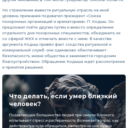
Но стремление вывести ритуальную отрасль на иной
уровень признания подхватил президент «Союза
похоронных организаций и крематориев» П. Кодыш. Он
предложил пойти другим путём и вместо определения
отдельного дня похоронных специалистов, объединить их
со сферой ЖКХ и отмечать вместе с ними. В качестве
аргумента Кодыш привёл факт сходства ритуальной и
коммунальной служб: они одинаково обеспечивают
безопасность жизни общества и занимаются городским
благоустройством. Обращение Кодыша ждёт рассмотрения
и принятия решения.
Что делать, если умер близкий
человек?
Подавляющее большинство людей при смерти близкого
испытывают стресс и растерянность. Возникает вопрос: как
действовать и куда обращаться. Несмотря на шок нужно