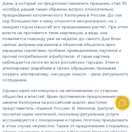
День, в который он предложил назначить праздник, стал 30
октября, решив таким образом, вопрос относительно
празднования католического Хэллоуина в России. До сих
пор большинство к нему относится неоднозначно, но с
каждым годом масштаб его празднования растёт. При этом
власти не противятся теме мертвецов, а ведь она
появляется повсюду уже за неделю до самого Дня Всех
святых: витрины магазинов и объектов общепита ярко
украшены скелетами, гробами, привидениями, паутиной и
прочей погребальной атрибутикой. И такая картина
наблюдается почти во всех российских городах. Этим и
апеллировал Шарабаев в своем обращении, призывая
создать альтернативу, «несущую смысл» - день ритуального
сотрудника.
Однако идея натолкнулась на непонимание со стороны
общества и властей. Ярым противником предложения по
замене Хэллоуина на российский аналог, выступил
представитель «Единой России» В. Милонов. Депутат
посчитал идею неэтичной, поскольку ритуальные услуги
ассоциируются с похоронами и горем, поэтому праздновать
в этом случае неуместно. Также от предложения отказались
другие чиновники, в том числе губернатор Томской области.