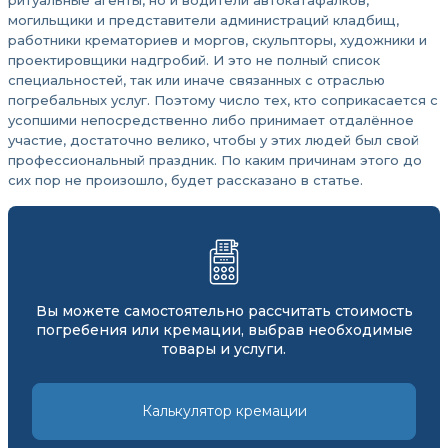
ритуальные агенты, но и водители автокатафалков,
могильщики и представители администраций кладбищ,
работники крематориев и моргов, скульпторы, художники и
проектировщики надгробий. И это не полный список
специальностей, так или иначе связанных с отраслью
погребальных услуг. Поэтому число тех, кто соприкасается с
усопшими непосредственно либо принимает отдалённое
участие, достаточно велико, чтобы у этих людей был свой
профессиональный праздник. По каким причинам этого до
сих пор не произошло, будет рассказано в статье.
Вы можете самостоятельно рассчитать стоимость
погребения или кремации, выбрав необходимые
товары и услуги.
Калькулятор кремации