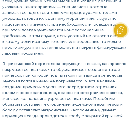
этом, крайне важно, чтобы умерший выглядел достойно и
ухоженно. Танатопрактики — специалисты, которые
занимаются подготовительными процедурами с телами
умерших, готовая их к данному мероприятию: аккуратно
подстригают и делают, при необходимости, укладку волос,
при этом всегда учитываются конфессиональные
требования. В том случае, если усопший не относил себя ни
к какому религиозному течению или верованию, то можно
просто аккуратно постричь волосы и покрыть фиксирующим
лаковым покрытием.
В христианской вере голова верующих женщин, как правило,
накрывается платком, что обуславливает создание такой
прически, при которой под платком прятались все волосы.
Мужская голова ничем не покрывается. А вот в исламе
создание прически у усопшего посредством отрезания
волом и вовсе запрещена, волосы просто расчесываются,
женская же половина укрывается платками. Подобным
образом поступают и сторонники иудейской веры: пейсы и
бороду оставляют нетронутыми. Захоронение у данных
верующих всегда проводится в гробу с закрытой крышкой.