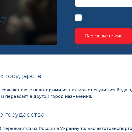
Нажимая кнопку, я подтве
47
с
политикой конфиденциал
Перезвоните мне
х государств
сожалению, с некоторыми из них может случиться беда вд
ем перевозят в другой город назначения.
е государства
200 перевозится из России в Украину только автотранспо