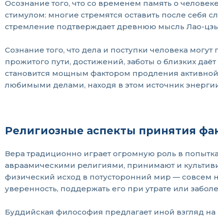
Осознание того, что со временем память о человек
стимулом: многие стремятся оставить после себя сл
стремление подтверждает древнюю мысль Лао-цзы из 
Сознание того, что дела и поступки человека могу
прожитого пути, достижений, заботы о близких да
становится мощным фактором продления активной 
любимыми делами, находя в этом источник энергии
Религиозные аспекты принятия фа
Вера традиционно играет огромную роль в попытка
авраамическими религиями, принимают и культивир
физический исход в потусторонний мир — совсем н
уверенность, поддержать его при утрате или забол
Буддийская философия предлагает иной взгляд на п