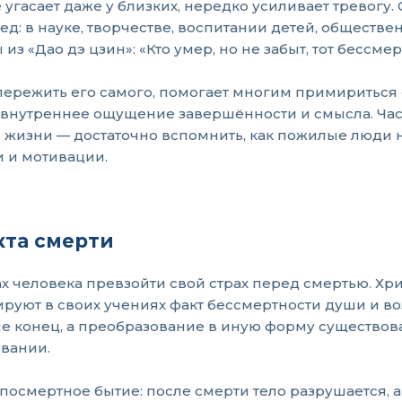
е угасает даже у близких, нередко усиливает тревог
ед: в науке, творчестве, воспитании детей, обществе
«Дао дэ цзин»: «Кто умер, но не забыт, тот бессмер
т пережить его самого, помогает многим примиритьс
ёт внутреннее ощущение завершённости и смысла. Ча
жизни — достаточно вспомнить, как пожилые люди н
 и мотивации.
кта смерти
х человека превзойти свой страх перед смертью. Хр
уют в своих учениях факт бессмертности души и воз
е конец, а преобразование в иную форму существова
евании.
осмертное бытие: после смерти тело разрушается, а