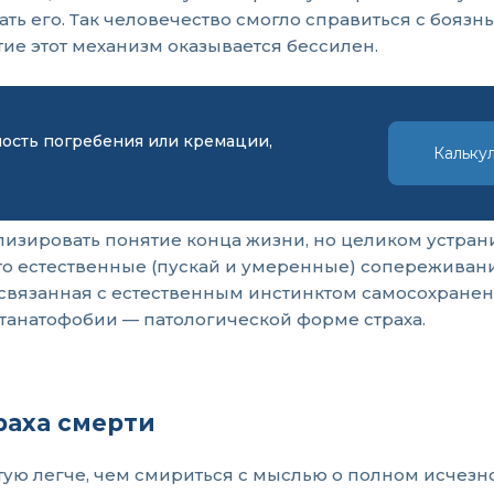
ать его. Так человечество смогло справиться с бояз
ие этот механизм оказывается бессилен.
мость погребения или кремации,
Кальку
изировать понятие конца жизни, но целиком устран
что естественные (пускай и умеренные) сопережива
связанная с естественным инстинктом самосохранен
о танатофобии — патологической форме страха.
раха смерти
ую легче, чем смириться с мыслью о полном исчезн