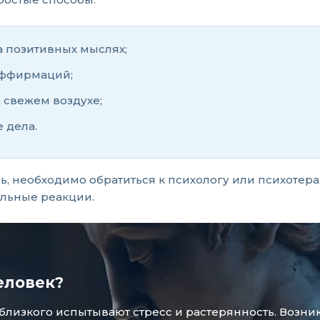
а позитивных мыслях;
аффирмаций;
а свежем воздухе;
 дела.
вь, необходимо обратиться к психологу или психотер
альные реакции.
еловек?
зкого испытывают стресс и растерянность. Возникае