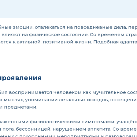
ные эмоции, отвлекаться на повседневные дела, пе
 влияют на физическое состояние. Со временем стра
ется к активной, позитивной жизни. Подобная адап
 проявления
фобия воспринимается человеком как мучительное со
ых мыслях, упоминании летальных исходов, посещен
и предметами.
раженными физиологическими симптомами: учащённ
ота, бессонницей, нарушением аппетита. Со време
язанных с похоронными мероприятиями и разговорами