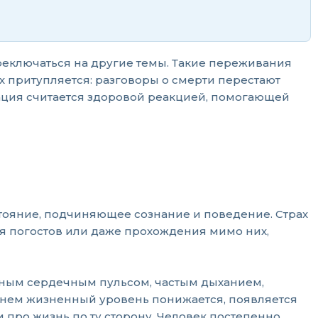
реключаться на другие темы. Такие переживания
х притупляется: разговоры о смерти перестают
тация считается здоровой реакцией, помогающей
стояние, подчиняющее сознание и поведение. Страх
ия погостов или даже прохождения мимо них,
ым сердечным пульсом, частым дыханием,
нем жизненный уровень понижается, появляется
 про жизнь по ту сторону. Человек постепенно