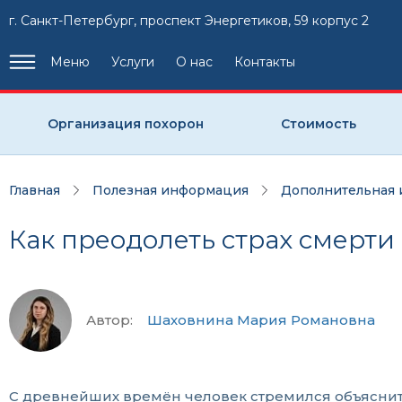
г. Санкт-Петербург, проспект Энергетиков, 59 корпус 2
Меню
Услуги
О нас
Контакты
Организация похорон
Стоимость
Главная
Полезная информация
Дополнительная
Как преодолеть страх смерти
Автор:
Шаховнина Мария Романовна
С древнейших времён человек стремился объяснить в