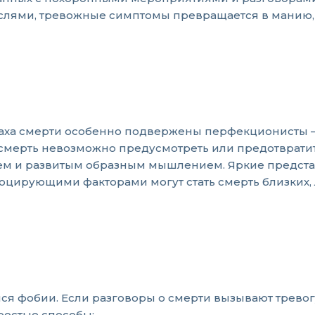
ыслями, тревожные симптомы превращается в манию
траха смерти особенно подвержены перфекционисты
о смерть невозможно предусмотреть или предотвратит
ем и развитым образным мышлением. Яркие предста
цирующими факторами могут стать смерть близких, 
я фобии. Если разговоры о смерти вызывают тревогу
ростые способы: