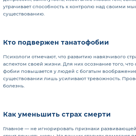
утрачивает способность к контролю над своими м
существованию.
Кто подвержен танатофобии
Психологи отмечают, что развитию навязчивого с
аспектом своей жизни. Для них осознание того, чт
фобии повышается у людей с богатым воображени
существовании лишь усиливают тревожность. Прово
болезнь.
Как уменьшить страх смерти
Главное — не игнорировать признаки развивающейс
стоит принять меры. На ранних стадиях помогают п