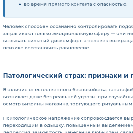
во время прямого контакта с опасностью.
Человек способен осознанно контролировать подоб
затрагивают только эмоциональную сферу — они не
вызывать сильный дискомфорт, а человек возвраща
психике восстановить равновесие.
Патологический страх: признаки и
В отличие от естественного беспокойства, танато
возникает даже без реальной угрозы: при случайн
осмотр витрины магазина, торгующего ритуальным
Психологическое напряжение сопровождается вы
переходящим в одышку, повышенным выделением п
депрессия, замкнутость, избегание любых тем, св