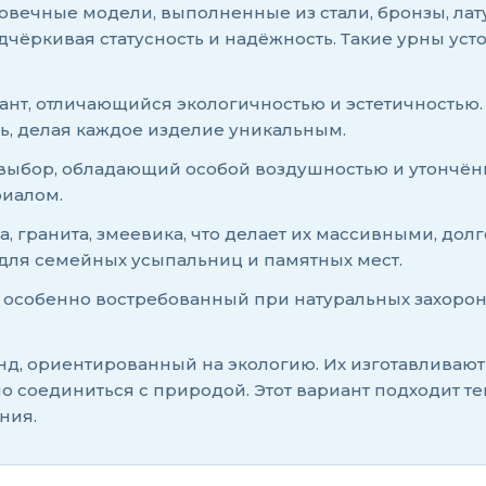
овечные модели, выполненные из стали, бронзы, лат
дчёркивая статусность и надёжность. Такие урны ус
т, отличающийся экологичностью и эстетичностью. И
ь, делая каждое изделие уникальным.
ыбор, обладающий особой воздушностью и утончённ
риалом.
 гранита, змеевика, что делает их массивными, до
 для семейных усыпальниц и памятных мест.
особенно востребованный при натуральных захороне
, ориентированный на экологию. Их изготавливают 
о соединиться с природой. Этот вариант подходит те
ния.