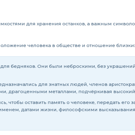
ёмкостями для хранения останков, а важным символо
оложение человека в обществе и отношение близких
 для бедняков. Они были неброскими, без украшени
дназначались для знатных людей, членов аристократ
ми, драгоценными металлами, подчёркивая высокий 
ь, чтобы оставить память о человеке, передать его 
 с именем, датами жизни, философскими высказыван