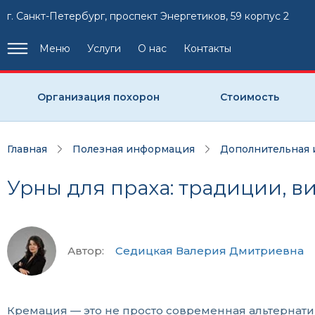
г. Санкт-Петербург, проспект Энергетиков, 59 корпус 2
Меню
Услуги
О нас
Контакты
Организация похорон
Стоимость
Главная
Полезная информация
Дополнительная
Урны для праха: традиции, в
Автор:
Седицкая Валерия Дмитриевна
Кремация — это не просто современная альтернатив