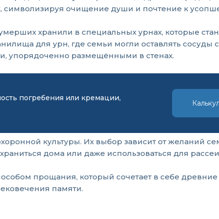
х, символизируя очищение души и почтение к усопш
 умерших хранили в специальных урнах, которые ста
илища для урн, где семьи могли оставлять сосуды с
, упорядоченно размещёнными в стенах.
мость погребения или кремации,
Кальку
хоронной культуры. Их выбор зависит от желаний се
 храниться дома или даже использоваться для рассе
пособом прощания, который сочетает в себе древни
ековечения памяти.