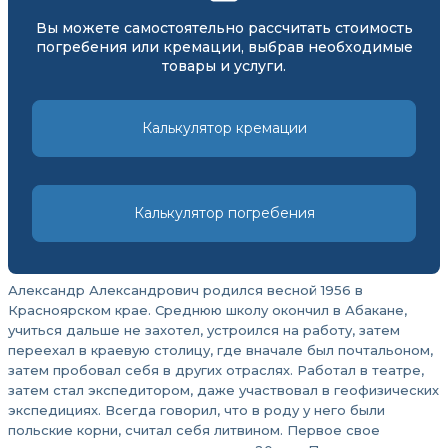
Вы можете самостоятельно рассчитать стоимость
погребения или кремации, выбрав необходимые
товары и услуги.
Калькулятор кремации
Калькулятор погребения
Александр Александрович родился весной 1956 в
Красноярском крае. Среднюю школу окончил в Абакане,
учиться дальше не захотел, устроился на работу, затем
переехал в краевую столицу, где вначале был почтальоном,
затем пробовал себя в других отраслях. Работал в театре,
затем стал экспедитором, даже участвовал в геофизических
экспедициях. Всегда говорил, что в роду у него были
польские корни, считал себя литвином. Первое свое