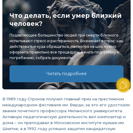
Что делать, если умер близкий
человек?
Подавляющее большинство людей при смерти близкого
испытывают стресс и растерянность. Возникает вопрос: как
действовать и куда обращаться. Несмотря на шок нужно
оформить правильно все процедуры, начать подготовку к
погребению, собрать документы.
Читать подробнее
В 1989 году Строков получил главный приз на престижном
международном фестивале им. Верди, за это его удостоили
звания почетного профессора Миланского университета.
Активную педагогическую деятельность вел композитор и
дома – он преподавал в Московском институте музыки им.
Шнитке, а в 1992 году успешно защитил кандидатскую