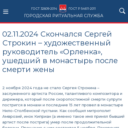
ГОСТ 32609-2014
ГОСТ Р 54611-2011
ГОРОДСКАЯ РИТУАЛЬНАЯ СЛУЖБА
02.11.2024 Скончался Сергей
Строкин – художественный
руководитель «Орленка»,
ушедший в монастырь после
смерти жены
2 ноября 2024 года не стало Сергея Строкина –
заслуженного артиста России, талантливого композитора и
дирижера, который после скоропостижной смерти супруги
постригся в монахи и последние 15 лет провел в монастыре
Нило-Столбенской пустыни. Как сообщил митрополит
Амврозий, инок Киприан (а именно такое имя принял бывший
артист после пострига) умер после продолжительной
болезни. Прощание с ним состоится 5 ноября. Похоронят