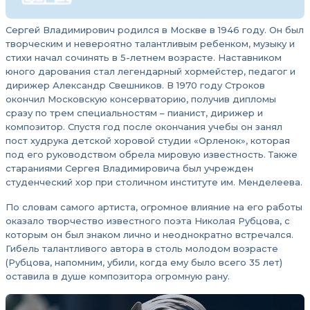
Сергей Владимирович родился в Москве в 1946 году. Он был
творческим и невероятно талантливым ребенком, музыку и
стихи начал сочинять в 5-летнем возрасте. Наставником
юного дарования стал легендарный хормейстер, педагог и
дирижер Александр Свешников. В 1970 году Строков
окончил Московскую консерваторию, получив дипломы
сразу по трем специальностям – пианист, дирижер и
композитор. Спустя год после окончания учебы он занял
пост худрука детской хоровой студии «Орленок», которая
под его руководством обрела мировую известность. Также
стараниями Сергея Владимировича был учрежден
студенческий хор при столичном институте им. Менделеева.
По словам самого артиста, огромное влияние на его работы
оказало творчество известного поэта Николая Рубцова, с
которым он был знаком лично и неоднократно встречался.
Гибель талантливого автора в столь молодом возрасте
(Рубцова, напомним, убили, когда ему было всего 35 лет)
оставила в душе композитора огромную рану.