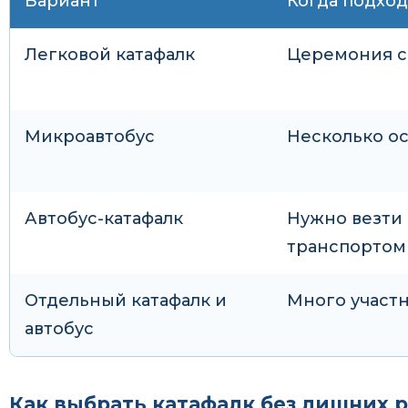
Вариант
Когда подхо
Легковой катафалк
Церемония с
Микроавтобус
Несколько ос
Автобус-катафалк
Нужно везти
транспортом
Отдельный катафалк и
Много участ
автобус
Как выбрать катафалк без лишних 