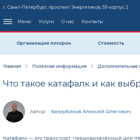
г. Санкт-Петербург, проспект Энергетиков, 59 корпус 2
Меню
Услуги
О нас
Контакты
Организация похорон
Стоимость
Главная
Полезная информация
Дополнительная
Что такое катафалк и как выб
Автор:
Беззубиков Алексей Олегович
Катафалк — это транспорт, предназначенный для п