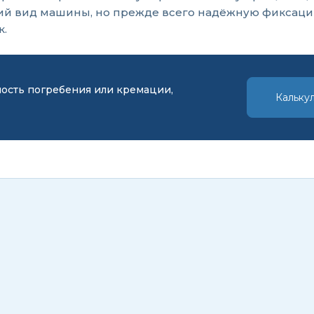
й вид машины, но прежде всего надёжную фиксацию
к.
мость погребения или кремации,
Кальку