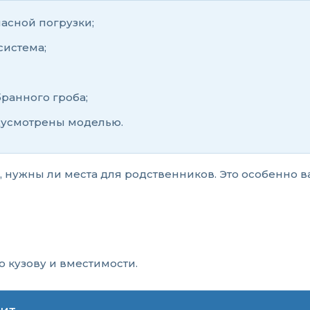
асной погрузки;
система;
бранного гроба;
дусмотрены моделью.
ь, нужны ли места для родственников. Это особенно
о кузову и вместимости.