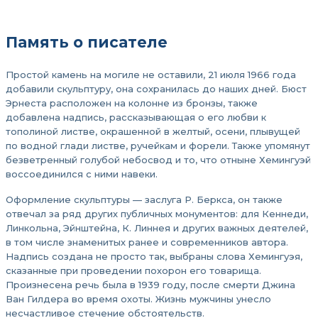
Память о писателе
Простой камень на могиле не оставили, 21 июля 1966 года
добавили скульптуру, она сохранилась до наших дней. Бюст
Эрнеста расположен на колонне из бронзы, также
добавлена надпись, рассказывающая о его любви к
тополиной листве, окрашенной в желтый, осени, плывущей
по водной глади листве, ручейкам и форели. Также упомянут
безветренный голубой небосвод и то, что отныне Хемингуэй
воссоединился с ними навеки.
Оформление скульптуры — заслуга Р. Беркса, он также
отвечал за ряд других публичных монументов: для Кеннеди,
Линкольна, Эйнштейна, К. Линнея и других важных деятелей,
в том числе знаменитых ранее и современников автора.
Надпись создана не просто так, выбраны слова Хемингуэя,
сказанные при проведении похорон его товарища.
Произнесена речь была в 1939 году, после смерти Джина
Ван Гилдера во время охоты. Жизнь мужчины унесло
несчастливое стечение обстоятельств.