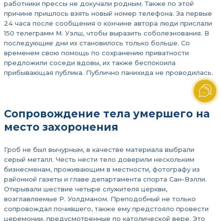
работники прессы не докучали родным. Также по этой
причине пришлось взять новый номер телефона. За первые
24 часа после сообщения о кончине автора люди прислали
150 телеграмм М. Уэлш, чтобы выразить соболезнования. В
последующие дни их становилось только больше. Со
временем свою помощь по сохранению приватности
предложили соседи вдовы, их также беспокоила
прибывающая публика. Публично панихида не проводилась.
Сопровождение тела умершего на
место захоронения
Гроб не был вычурным, в качестве материала выбрали
серый металл. Честь нести тело доверили нескольким
бизнесменам, проживающим в местности, фотографу из
районной газеты и главе департамента спорта Сан-Вэлли.
Открывали шествие четыре служителя церкви,
возглавляемые Р. Уолдманом. Преподобный не только
сопровождал почившего, также ему предстояло провести
церемонии, предусмотренные по католической вере. Это