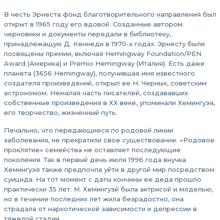
В честь Эрнеста фонд благотворительного направления был
открыт в 1965 году его вдовой. Созданные автором
черновики и документы передали в библиотеку,
принадлежащую Д. Кеннеди в 1970-х годах. Эрнесту были
посвящены премии, включая Hemingway Foundation/PEN
Award (Америка) и Premio Hemingway (Италия). Есть даже
планета (3656 Hemingway), получившая имя известного
создателя произведений, открыл ее Н. Черных, советским
астрономом. Немалая часть писателей, создававших
собственные произведения в ХХ веке, упоминали Хемингуэя,
его творчество, жизненный путь.
Печально, что передающиеся по родовой линии
заболевания, не прекратили свое существование. «Родовое
проклятие» семейства не оставляет последующие
поколения. Так в первый день июля 1996 года внучка
Хемингуэя также предпочла уйти в другой мир посредством
суицида. На тот момент с даты кончины ее деда прошло
практически 35 лет. М. Хемингуэй была актрисой и моделью,
но в течение последних лет жила безрадостно, она
страдала от наркотической зависимости и депрессии в
тяжелой стадии.