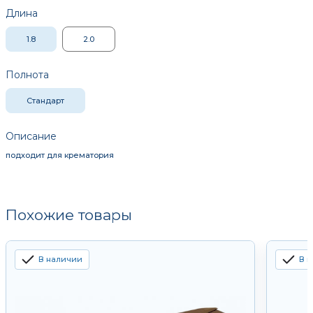
Длина
1.8
2.0
Полнота
Стандарт
Описание
подходит для крематория
Похожие товары
В наличии
В 