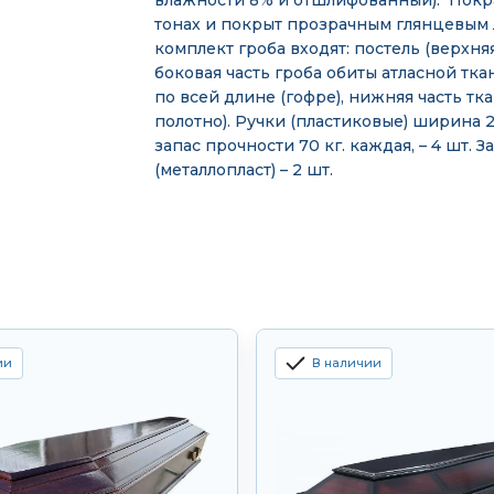
влажности 8% и отшлифованный). Пок
тонах и покрыт прозрачным глянцевым 
комплект гроба входят: постель (верхня
боковая часть гроба обиты атласной тк
по всей длине (гофре), нижняя часть тк
полотно). Ручки (пластиковые) ширина 
запас прочности 70 кг. каждая, – 4 шт. З
(металлопласт) – 2 шт.
ии
В наличии