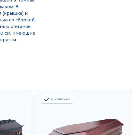
рашен в темных
лаком. В
я (крышка) и
анью со сборкой
анью стеганое
20 см. имеющие
акрутки
В наличии