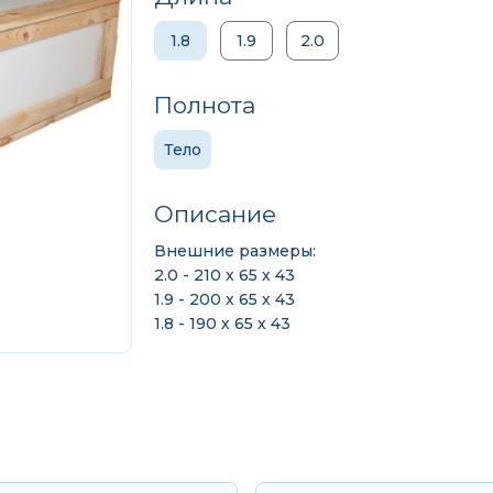
1.8
1.9
2.0
Полнота
Тело
Описание
Внешние размеры:
2.0 - 210 х 65 х 43
1.9 - 200 х 65 х 43
1.8 - 190 х 65 х 43