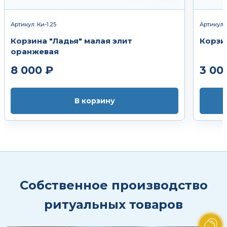
Артикул: Ки-1.25
Артикул: 
Корзина "Ладья" малая элит
Корзи
оранжевая
8 000 ₽
3 00
В корзину
Собственное производство
ритуальных товаров