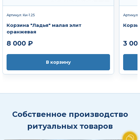
Артикул: Ки-1.25
Артикул: 
Корзина "Ладья" малая элит
Корзи
оранжевая
8 000 ₽
3 00
В корзину
Собственное производство
ритуальных товаров