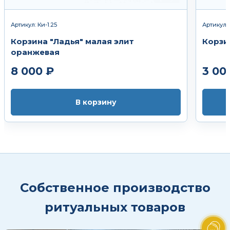
Артикул: Ки-1.25
Артикул: 
Корзина "Ладья" малая элит
Корзи
оранжевая
8 000 ₽
3 00
В корзину
Собственное производство
ритуальных товаров