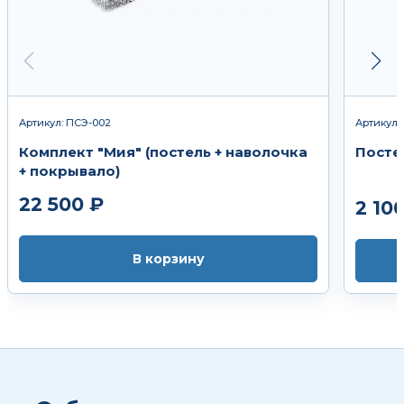
Артикул: ПСЭ-002
Артикул:
Комплект "Мия" (постель + наволочка
Посте
+ покрывало)
22 500 ₽
2 10
В корзину