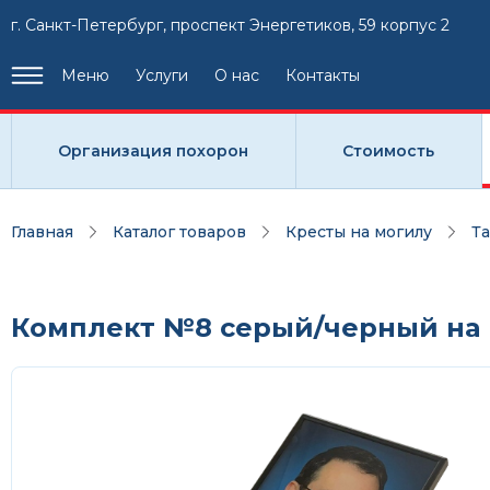
г. Санкт-Петербург, проспект Энергетиков, 59 корпус 2
Меню
Услуги
О нас
Контакты
Организация похорон
Стоимость
Главная
Каталог товаров
Кресты на могилу
Т
Комплект №8 серый/черный на н