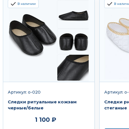
В наличии
В налич
Артикул: о-020
Артикул: о
Следки ритуальные кожзам
Следки р
черные/белые
стеганые
1 100 ₽