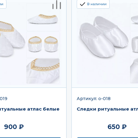
ии
В наличии
-019
Артикул: о-018
итуальные атлас белые
Следки ритуальные ат
900 ₽
650 ₽