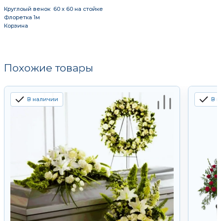
Круглоый венок 60 х 60 на стойке
Флоретка 1м
Корзина
Похожие товары
В наличии
В 