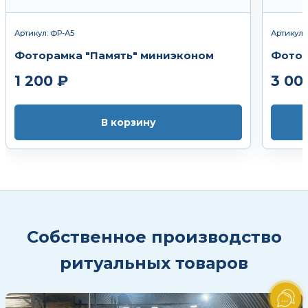
Артикул: ФР-А5
Артикул:
Фоторамка "Память" миниэконом
Фотор
1 200 ₽
3 00
В корзину
Собственное производство
ритуальных товаров