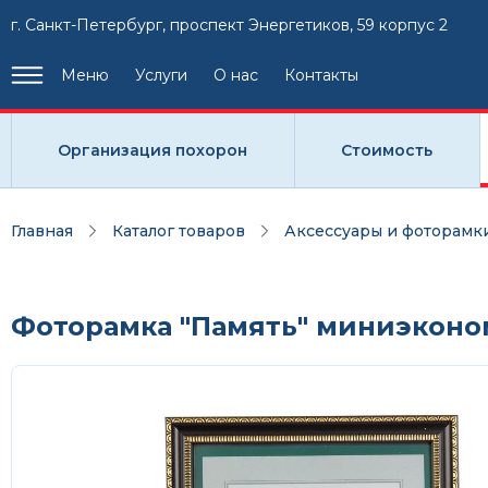
г. Санкт-Петербург, проспект Энергетиков, 59 корпус 2
Меню
Услуги
О нас
Контакты
Организация похорон
Стоимость
Главная
Каталог товаров
Аксессуары и фоторамк
Фоторамка "Память" миниэконо