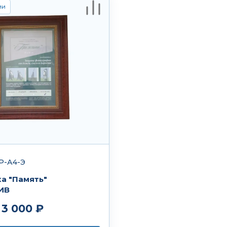
ии
Р-А4-Э
а "Память"
ИВ
3 000 ₽