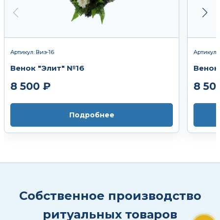
Артикул: Виэ-16
Артикул:
Венок "Элит" №16
Венок 
8 500 ₽
8 50
Подробнее
Собственное производство
ритуальных товаров