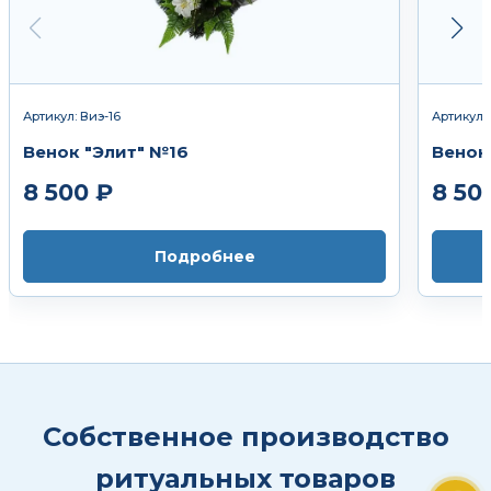
Артикул: Виэ-16
Артикул:
Венок "Элит" №16
Венок 
8 500 ₽
8 50
Подробнее
Собственное производство
ритуальных товаров