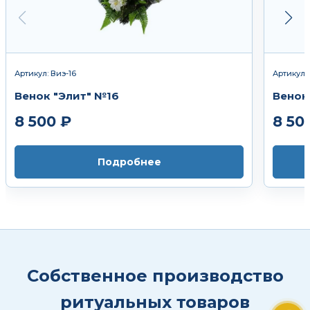
Артикул: Виэ-16
Артикул:
Венок "Элит" №16
Венок 
8 500 ₽
8 50
Подробнее
Собственное производство
ритуальных товаров